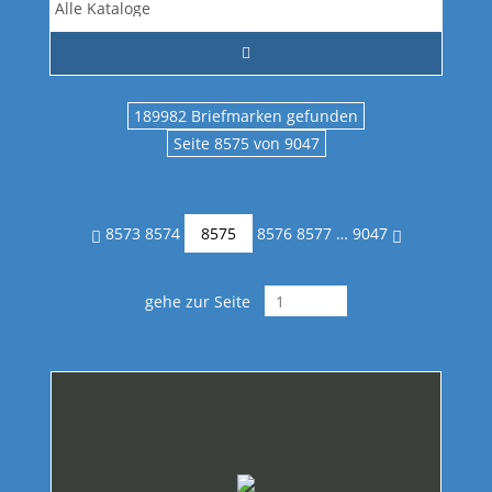
189982 Briefmarken gefunden
Seite 8575 von 9047
8573
8574
8575
8576
8577
…
9047
gehe zur Seite