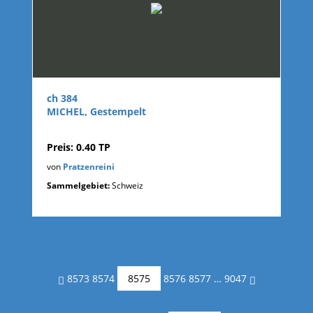
ch 384
MICHEL, Gestempelt
Preis: 0.40 TP
von
Pratzenreini
Sammelgebiet:
Schweiz
8573
8574
8575
8576
8577
…
9047